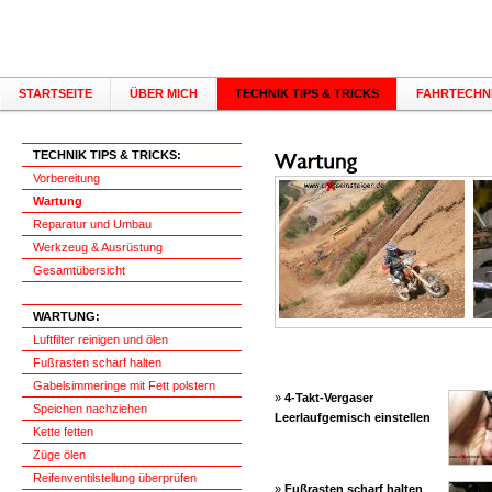
STARTSEITE
ÜBER MICH
TECHNIK TIPS & TRICKS
FAHRTECHNI
TECHNIK TIPS & TRICKS:
Vorbereitung
Wartung
Reparatur und Umbau
Werkzeug & Ausrüstung
Gesamtübersicht
WARTUNG:
Luftfilter reinigen und ölen
Fußrasten scharf halten
Gabelsimmeringe mit Fett polstern
»
4-Takt-Vergaser
Speichen nachziehen
Leerlaufgemisch einstellen
Kette fetten
Züge ölen
Reifenventilstellung überprüfen
»
Fußrasten scharf halten