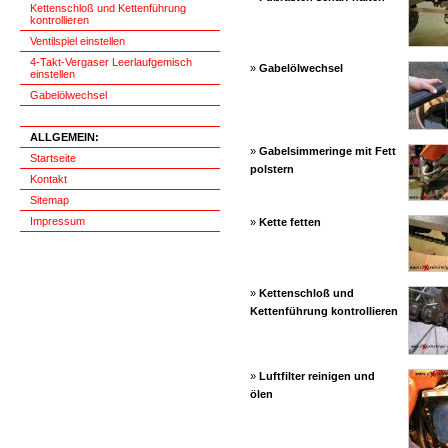
Kettenschloß und Kettenführung
kontrollieren
Ventilspiel einstellen
4-Takt-Vergaser Leerlaufgemisch
»
Gabelölwechsel
einstellen
Gabelölwechsel
ALLGEMEIN:
»
Gabelsimmeringe mit Fett
Startseite
polstern
Kontakt
Sitemap
Impressum
»
Kette fetten
»
Kettenschloß und
Kettenführung kontrollieren
»
Luftfilter reinigen und
ölen